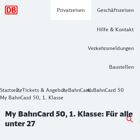
Hauptnavigation
Privatreisen
Geschäftsreisen
Hilfe & Kontakt
Verkehrsmeldungen
Baustellen
My BahnCard 50, 1. Klasse: Für alle un
Startseite
Tickets & Angebote
BahnCards
BahnCard 50
My BahnCard 50, 1. Klasse
My BahnCard 50, 1. Klasse: Für alle
unter 27