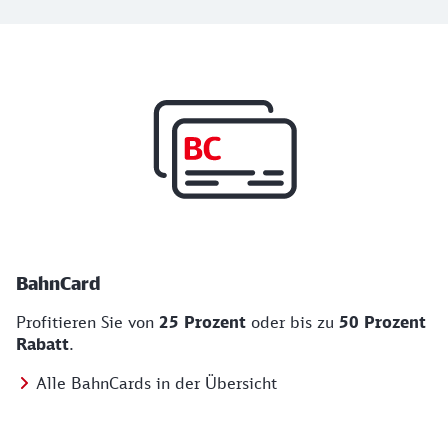
Top Angebote
BahnCard, BahnBonus und Urlaub und Städt
BahnCard
Profitieren Sie von
25 Prozent
oder bis zu
50 Prozent
Rabatt
.
Alle BahnCards in der Übersicht