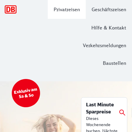
Hauptnavigation
Privatreisen
Geschäftsreisen
Hilfe & Kontakt
Verkehrsmeldungen
Baustellen
Top Angebot
Bahn Tickets & Services
Exklusiv am
Sa & So
Last Minute
Sparpreise
Dieses
Wochenende
buchen. Nächste