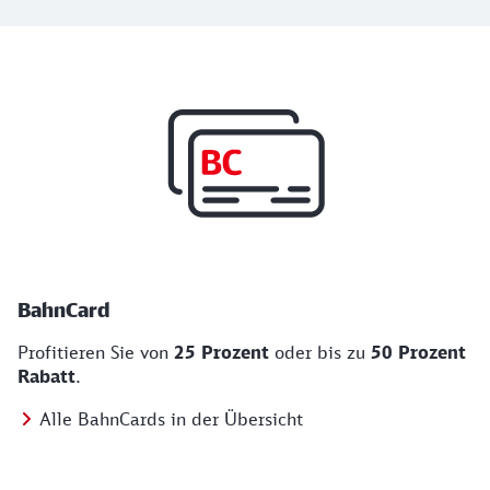
Top Angebote
BahnCard, BahnBonus und Urlaub und Städt
BahnCard
Profitieren Sie von
25 Prozent
oder bis zu
50 Prozent
Rabatt
.
Alle BahnCards in der Übersicht