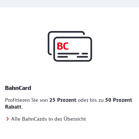
Top Angebote
BahnCard, BahnBonus und Urlaub und Städt
BahnCard
Profitieren Sie von
25 Prozent
oder bis zu
50 Prozent
Rabatt
.
Alle BahnCards in der Übersicht