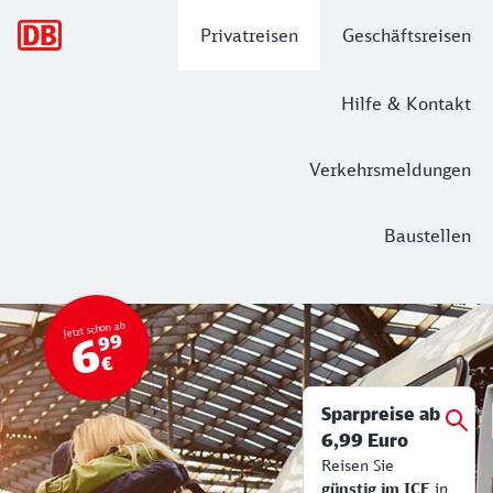
Hauptnavigation
Privatreisen
Geschäftsreisen
Hilfe & Kontakt
Verkehrsmeldungen
Baustellen
Top Angebot
Bahn Tickets & Services
Jetzt schon ab
6
99
€
Sparpreise ab
6,99 Euro
Reisen Sie
günstig im ICE
in