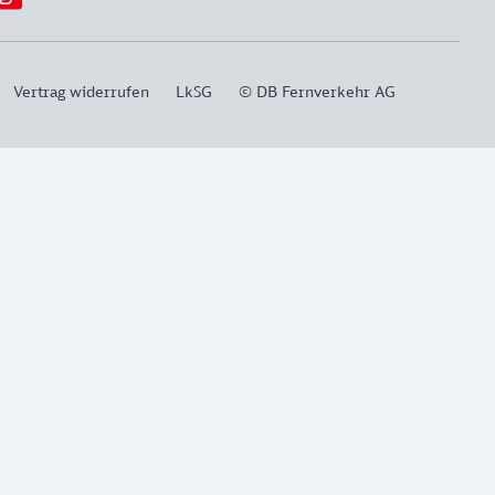
Vertrag widerrufen
LkSG
© DB Fernverkehr AG