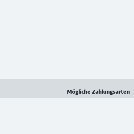
Mögliche Zahlungsarten
ungen
Datenschutz
Nutzungsbedingungen
Vertrag kündigen