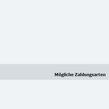
Mögliche Zahlungsarten
ungen
Datenschutz
Nutzungsbedingungen
Vertrag kündigen