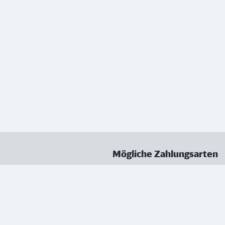
Mögliche Zahlungsarten
ungen
Datenschutz
Nutzungsbedingungen
Vertrag kündigen