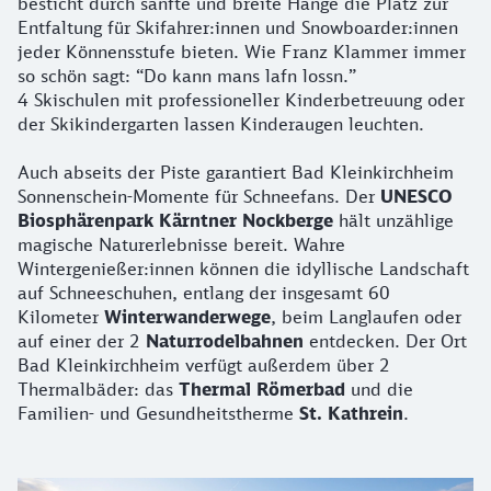
besticht durch sanfte und breite Hänge die Platz zur
Entfaltung für Skifahrer:innen und Snowboarder:innen
jeder Könnensstufe bieten. Wie Franz Klammer immer
so schön sagt: “Do kann mans lafn lossn.”
4 Skischulen mit professioneller Kinderbetreuung oder
der Skikindergarten lassen Kinderaugen leuchten.
Auch abseits der Piste garantiert Bad Kleinkirchheim
Sonnenschein-Momente für Schneefans. Der
UNESCO
Biosphärenpark Kärntner Nockberge
hält unzählige
magische Naturerlebnisse bereit. Wahre
Wintergenießer:innen können die idyllische Landschaft
auf Schneeschuhen, entlang der insgesamt 60
Kilometer
Winterwanderwege
, beim Langlaufen oder
auf einer der 2
Naturrodelbahnen
entdecken. Der Ort
Bad Kleinkirchheim verfügt außerdem über 2
Thermalbäder: das
Thermal Römerbad
und die
Familien- und Gesundheitstherme
St. Kathrein
.