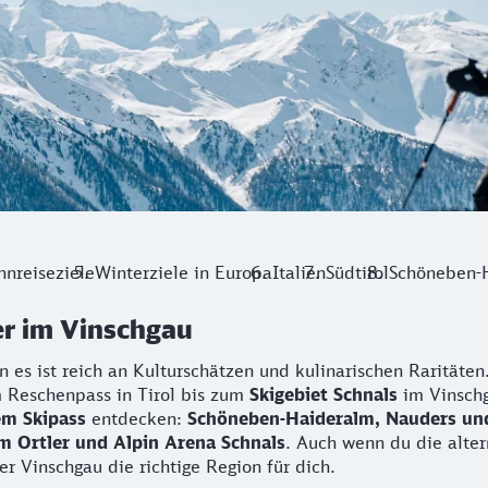
hnreiseziele
Winterziele in Europa
Italien
Südtirol
Schöneben-
r im Vinschgau
 es ist reich an Kulturschätzen und kulinarischen Rarität
Reschenpass in Tirol bis zum
Skigebiet Schnals
im Vinschg
em Skipass
entdecken:
Schöneben-Haideralm, Nauders un
m Ortler und Alpin Arena Schnals
. Auch wenn du die alte
r Vinschgau die richtige Region für dich.