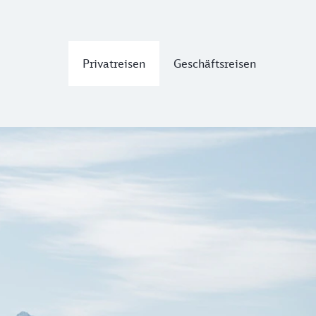
Privatreisen
Geschäftsreisen
 im Vinschgau
s ist reich an Kulturschätzen und kulinarischen Raritäten
rlichen Stadtkern die einzige erhaltene geschlossene Wehra
tädtchen Glurns
. Mit seinen 900 Einwohner:innen ist Glurns