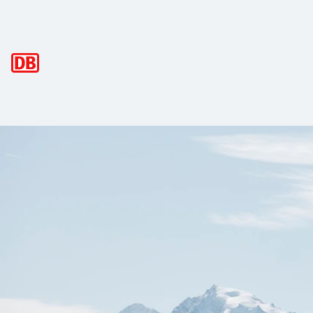
Hauptnavigation
Schöneben-Haideralm, Watles: Winter
Vinschgauist das
Tal der Vielfalt
bezeichnet werden, denn e
Das Obervinschgauer Kleinod besitzt neben einem mittelalte
Ein besonderer Tipp in der Region: das
mittelalterliche S