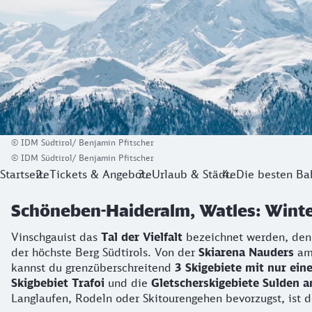
© IDM Südtirol/ Benjamin Pfitscher
© IDM Südtirol/ Benjamin Pfitscher
Startseite
Tickets & Angebote
Urlaub & Städte
Die besten Ba
Schöneben-Haideralm, Watles: Winte
Vinschgauist das
Tal der Vielfalt
bezeichnet werden, denn
der höchste Berg Südtirols. Von der
Skiarena Nauders
am 
kannst du grenzüberschreitend
3 Skigebiete mit nur ein
Skigbebiet Trafoi
und die
Gletscherskigebiete Sulden a
Langlaufen, Rodeln oder Skitourengehen bevorzugst, ist de