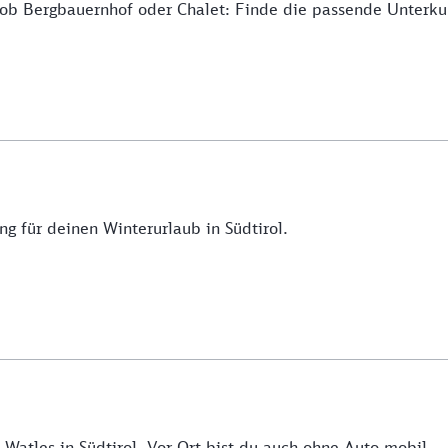
 ob Bergbauernhof oder Chalet: Finde die passende Unterku
g für deinen Winterurlaub in Südtirol.
atles in Südtirol. Vor Ort bist du auch ohne Auto mobil.