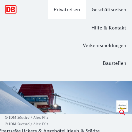
Hauptnavigation
Privatreisen
Geschäftsreisen
Hilfe & Kontakt
Verkehrsmeldungen
Baustellen
Meran: Erlebe mediterranes & alpines 
Kann ein Urlaubsziel
alpin und mediterran zugleich
sein? 
Zu dieser Ferienregion gehören noch 3 weitere Skigebiete: 
© IDM Südtirol/ Alex Filz
Auch das Kulturangebot bietet für jeden etwas: Nirgendwo z
© IDM Südtirol/ Alex Filz
Startseite
Tickets & Angebote
Urlaub & Städte