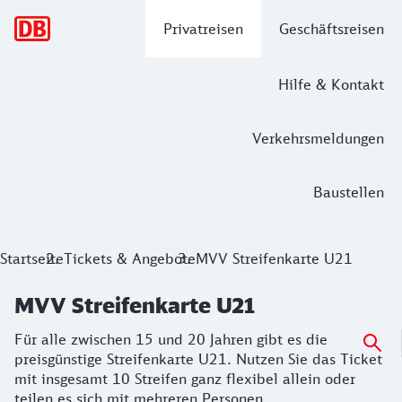
Hauptnavigation
Privatreisen
Geschäftsreisen
Hilfe & Kontakt
Verkehrsmeldungen
Baustellen
MVV Streifenkarte U21
Startseite
Tickets & Angebote
MVV Streifenkarte U21
Für alle zwischen 15 und 20 Jahren gibt es die preisgünstig
MVV Streifenkarte U21
Für alle zwischen 15 und 20 Jahren gibt es die
preisgünstige Streifenkarte U21. Nutzen Sie das Ticket
mit insgesamt 10 Streifen ganz flexibel allein oder
teilen es sich mit mehreren Personen.