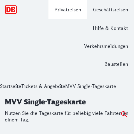
Hauptnavigation
Privatreisen
Geschäftsreisen
Hilfe & Kontakt
Verkehrsmeldungen
Baustellen
MVV Single-Tageskarte
Startseite
Tickets & Angebote
MVV Single-Tageskarte
Nutzen Sie die Tageskarte für beliebig viele Fahrten an ein
MVV Single-Tageskarte
Nutzen Sie die Tageskarte für beliebig viele Fahrten an
einem Tag.