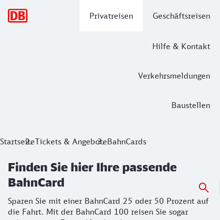
Hauptnavigation
Privatreisen
Geschäftsreisen
Hilfe & Kontakt
Verkehrsmeldungen
Baustellen
Finden Sie hier Ihre passende BahnCa
Startseite
Tickets & Angebote
BahnCards
Sparen Sie mit einer BahnCard 25 oder 50 Prozent auf die F
Finden Sie hier Ihre passende
BahnCard
Sparen Sie mit einer BahnCard 25 oder 50 Prozent auf
die Fahrt. Mit der BahnCard 100 reisen Sie sogar