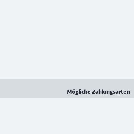
Mögliche Zahlungsarten
ungen
Datenschutz
Nutzungsbedingungen
Vertrag kündigen