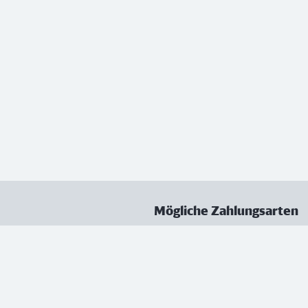
Mögliche Zahlungsarten
ungen
Datenschutz
Nutzungsbedingungen
Vertrag kündigen