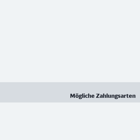
Mögliche Zahlungsarten
ungen
Datenschutz
Nutzungsbedingungen
Vertrag kündigen