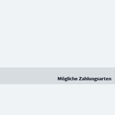
Mögliche Zahlungsarten
ungen
Datenschutz
Nutzungsbedingungen
Vertrag kündigen