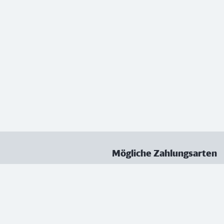
Mögliche Zahlungsarten
ungen
Datenschutz
Nutzungsbedingungen
Vertrag kündigen