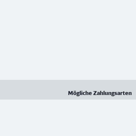
Mögliche Zahlungsarten
ungen
Datenschutz
Nutzungsbedingungen
Vertrag kündigen