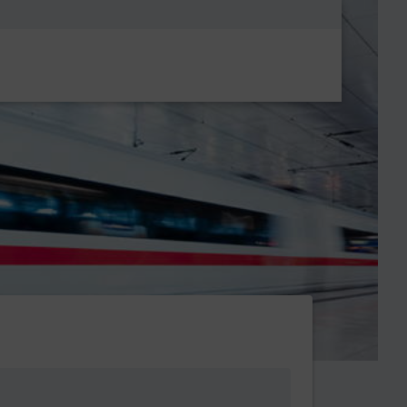
Metanavigatio