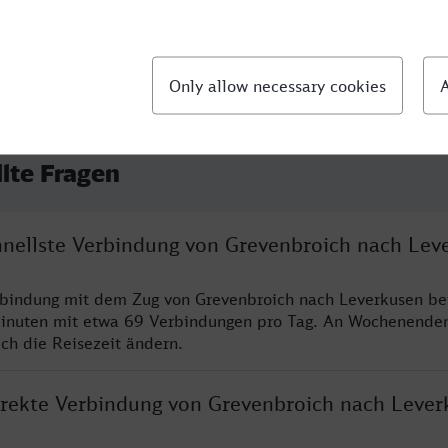
llte Fragen
chnellste Verbindung von Grevenbroich nach Lev
rbindung mit dem Zug von Grevenbroich nach Leverkusen be
inuten mit etwa 69 Verbindungen pro Tag. An Wochenende
ich die Reisezeit ändern.
direkte Verbindung von Grevenbroich nach Lever