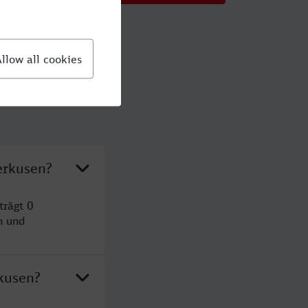
erkusen?
trägt 0
n und
kusen?