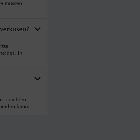
ie müssen
everkusen?
itte
heidet. In
te beachten
cheiden kann.