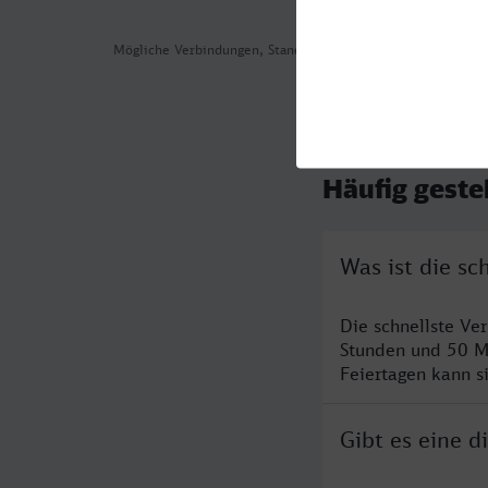
Mögliche Verbindungen, Stand: 2026-08-06 03:12
Häufig geste
Was ist die s
Die schnellste Ve
Stunden und 50 M
Feiertagen kann s
Gibt es eine 