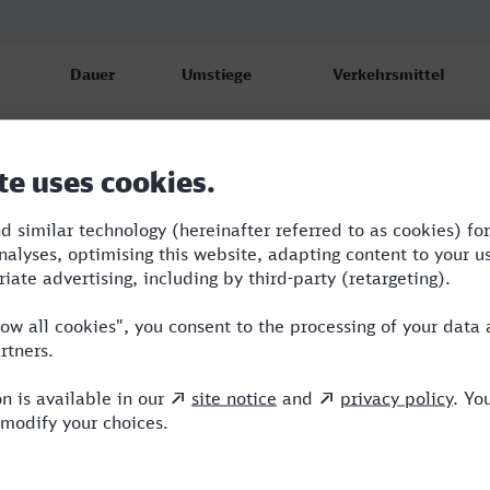
Dauer
Umstiege
Verkehrsmittel
0:50
1
NX,VIA
1:00
1
RB,NX
1:00
1
RB,NX