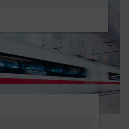
Metanavigatio