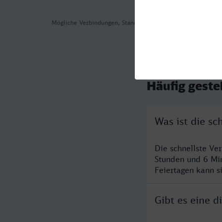
Mögliche Verbindungen, Stand: 2026-07-31 03:34
Häufig geste
Was ist die s
Die schnellste V
Stunden und 6 Mi
Feiertagen kann s
Gibt es eine 