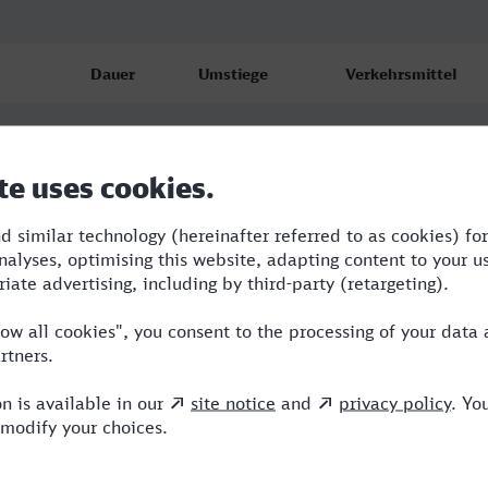
Dauer
Umstiege
Verkehrsmittel
3:06
1
ERB,ICE
3:09
1
RB,ICE
3:09
1
RB,ICE