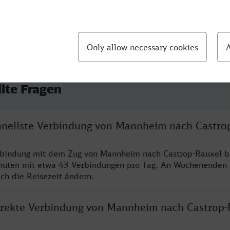
llte Fragen
chnellste Verbindung von Mannheim nach Castro
erbindung mit dem Zug von Mannheim nach Castrop-Rauxel b
nuten mit etwa 43 Verbindungen pro Tag. An Wochenenden
ich die Reisezeit ändern.
direkte Verbindung von Mannheim nach Castrop-