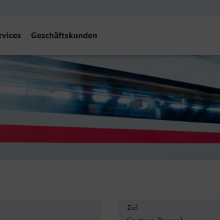
rvices
Geschäftskunden
auxel Hbf
Ziel