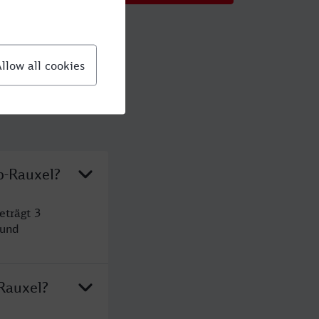
p-Rauxel?
eträgt 3
 und
Rauxel?