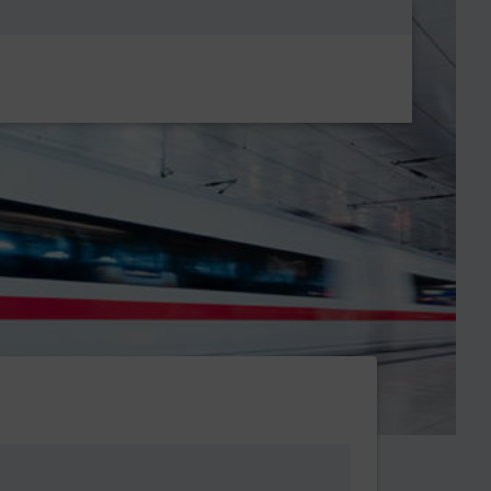
Metanavigatio