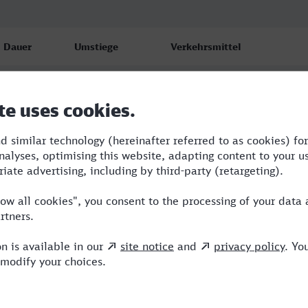
Dauer
Umstiege
Verkehrsmittel
3:52
2
RRB,ECE,ICE
3:52
2
RRB,ECE,ICE
5:48
4
BUS,RE,RRB,ICE,NX