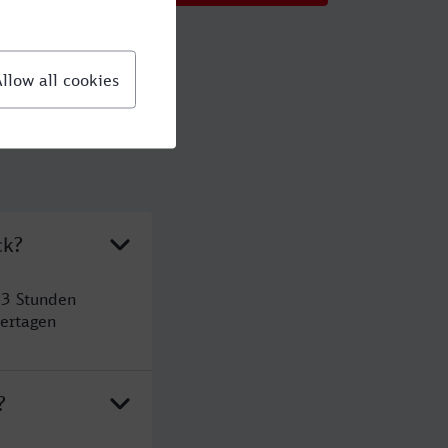
ck?
 3 Stunden
ertagen
?