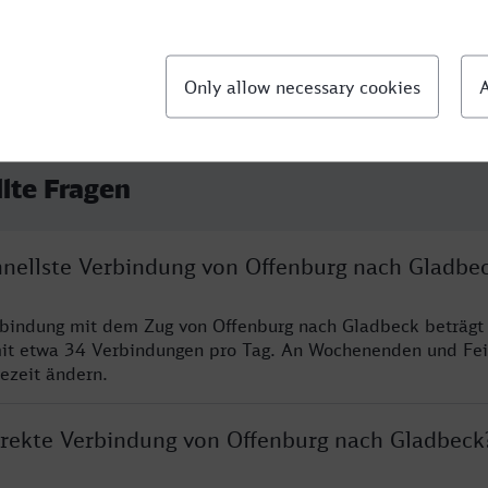
llte Fragen
chnellste Verbindung von Offenburg nach Gladbe
rbindung mit dem Zug von Offenburg nach Gladbeck beträgt
it etwa 34 Verbindungen pro Tag. An Wochenenden und Fei
sezeit ändern.
direkte Verbindung von Offenburg nach Gladbeck