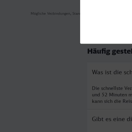
Mögliche Verbindungen, Stand: 2026-08-04 02:41
Häufig geste
Was ist die s
Die schnellste Ve
und 52 Minuten m
kann sich die Rei
Gibt es eine 