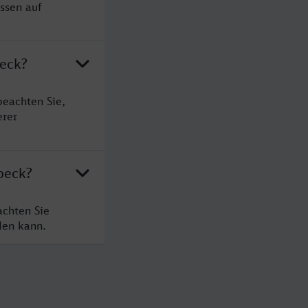
ssen auf
beck?
beachten Sie,
erer
beck?
achten Sie
den kann.