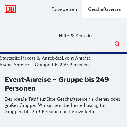
Hauptnavigation
Privatreisen
Geschäftsreisen
Hilfe & Kontakt
Verkehrsmeldungen
Event-Anreise – Gruppe bis 249 Perso
Startseite
Tickets & Angebote
Event-Anreise
Event-Anreise – Gruppe bis 249 Personen
Der ideale Tarif für Ihre Geschäftsreise in kleiner oder g
Event-Anreise – Gruppe bis 249
Personen
Der ideale Tarif für Ihre Geschäftsreise in kleiner oder
großer Gruppe: Wir suchen die beste Lösung für
Gruppen bis 249 Personen im Fernverkehr.