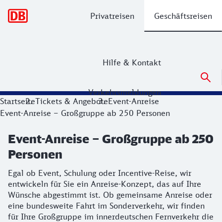
Hauptnavigation
Privatreisen
Geschäftsreisen
Hilfe & Kontakt
Verkehrsmeldungen
Event-Anreise – Großgruppe ab 250 P
Startseite
Tickets & Angebote
Event-Anreise
Event-Anreise – Großgruppe ab 250 Personen
Egal ob Event, Schulung oder Incentive-Reise, wir entwick
Event-Anreise – Großgruppe ab 250
Personen
Egal ob Event, Schulung oder Incentive-Reise, wir
entwickeln für Sie ein Anreise-Konzept, das auf Ihre
Wünsche abgestimmt ist. Ob gemeinsame Anreise oder
eine bundesweite Fahrt im Sonderverkehr, wir finden
für Ihre Großgruppe im innerdeutschen Fernverkehr die