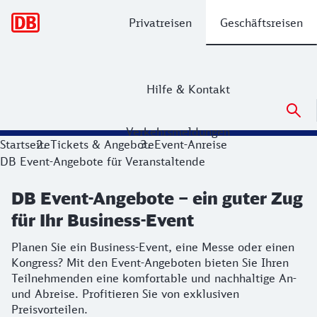
Hauptnavigation
Privatreisen
Geschäftsreisen
Hilfe & Kontakt
Verkehrsmeldungen
DB Event-Angebote – ein guter Zug für
Startseite
Tickets & Angebote
Event-Anreise
DB Event-Angebote für Veranstaltende
Planen Sie ein Business-Event, eine Messe oder einen Kongr
DB Event-Angebote – ein guter Zug
für Ihr Business-Event
Planen Sie ein Business-Event, eine Messe oder einen
Kongress? Mit den Event-Angeboten bieten Sie Ihren
Teilnehmenden eine komfortable und nachhaltige An-
und Abreise. Profitieren Sie von exklusiven
Preisvorteilen.