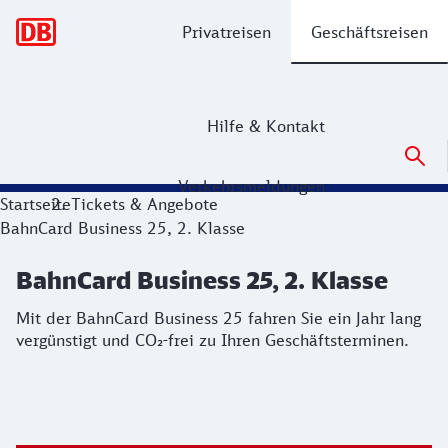
Hauptnavigation
Privatreisen
Geschäftsreisen
Hilfe & Kontakt
Verkehrsmeldungen
BahnCard Business 25, 2. Klasse
Startseite
Tickets & Angebote
BahnCard Business 25, 2. Klasse
Mit der BahnCard Business 25 fahren Sie ein Jahr lang verg
BahnCard Business 25, 2. Klasse
Mit der BahnCard Business 25 fahren Sie ein Jahr lang
vergünstigt und CO₂-frei zu Ihren Geschäftsterminen.