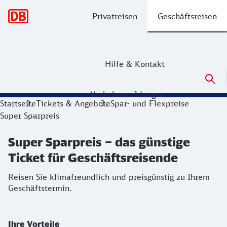
Hauptnavigation
Privatreisen
Geschäftsreisen
Hilfe & Kontakt
Verkehrsmeldungen
Super Sparpreis – das günstige Ticket
Startseite
Tickets & Angebote
Spar- und Flexpreise
Super Sparpreis
Reisen Sie klimafreundlich und preisgünstig zu Ihrem Gesch
Super Sparpreis – das günstige
Ticket für Geschäftsreisende
Reisen Sie klimafreundlich und preisgünstig zu Ihrem
Geschäftstermin.
Ihre Vorteile