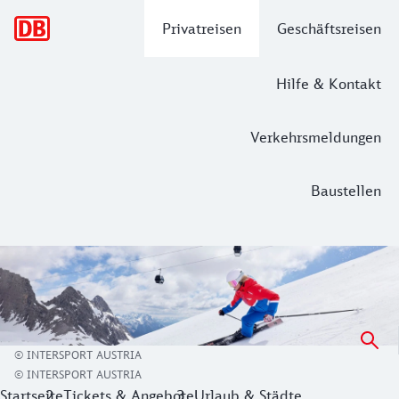
Hauptnavigation
Privatreisen
Geschäftsreisen
Hilfe & Kontakt
Verkehrsmeldungen
Baustellen
INTERSPORT - aus Liebe zum Sport
Dein Partner rund um Sportaktivitäten im Schnee. Jetzt Ski
Nutze die bequeme Möglichkeit der
Online-Reservierung 
© INTERSPORT AUSTRIA
© INTERSPORT AUSTRIA
Startseite
Tickets & Angebote
Urlaub & Städte