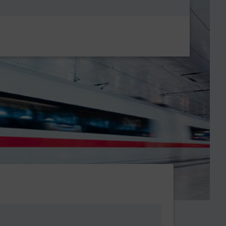
Metanavigatio