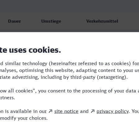
Dauer
Umstiege
Verkehrsmittel
2:29
2
RB,RE,NX
2:50
2
RB,RE,ERB
2:50
2
RB,RE,ERB