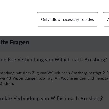
llte Fragen
hnellste Verbindung von Willich nach Arnsberg?
rbindung mit dem Zug von Willich nach Arnsberg beträgt 2 
twa 48 Verbindungen pro Tag. An Wochenenden und Feierta
 ändern.
irekte Verbindung von Willich nach Arnsberg?