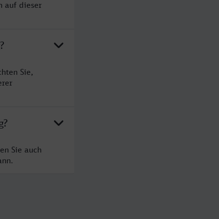
n auf dieser
?
hten Sie,
erer
g?
ten Sie auch
ann.