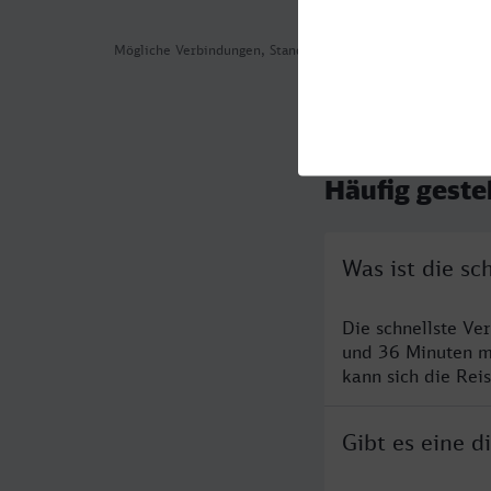
Mögliche Verbindungen, Stand: 2026-08-03 05:26
Häufig geste
Was ist die s
Die schnellste V
und 36 Minuten m
kann sich die Rei
Gibt es eine 