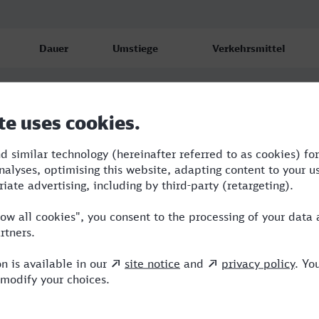
Dauer
Umstiege
Verkehrsmittel
3:36
2
ICE,IC,VIA
4:33
2
NWB,ICE,VIA
3:38
2
ICE,NX,VIA