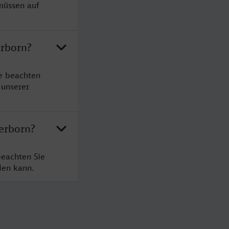
müssen auf
erborn?
e beachten
 unserer
erborn?
beachten Sie
den kann.