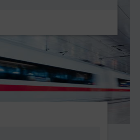
Metanavigatio