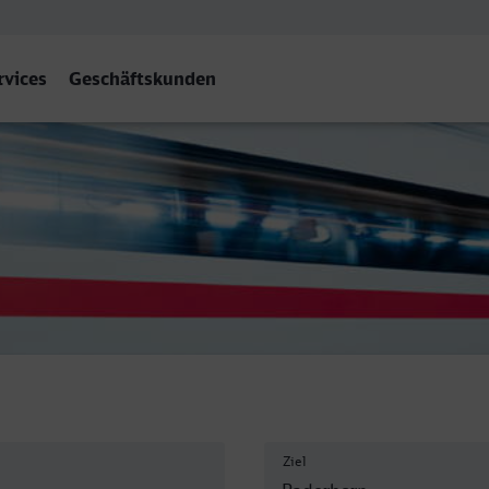
rvices
Geschäftskunden
n Hbf
Ziel