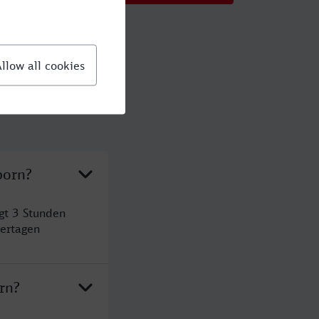
born?
gt 3 Stunden
ertagen
rn?