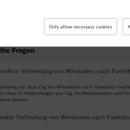
llte Fragen
chnellste Verbindung von Wiesbaden nach Pader
erbindung mit dem Zug von Wiesbaden nach Paderborn beträ
it etwa 37 Verbindungen pro Tag. An Wochenenden und Fei
sezeit ändern.
direkte Verbindung von Wiesbaden nach Paderbo