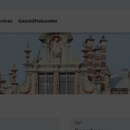
rvices
Geschäftskunden
en Hbf
Ziel