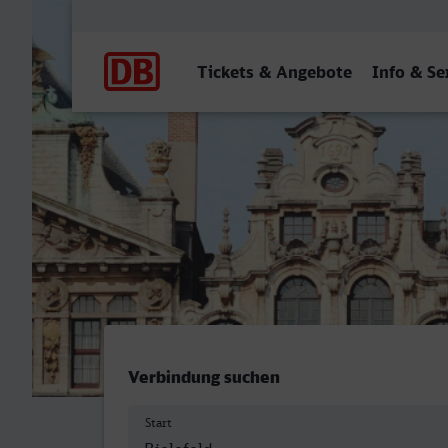
Hauptnavigation
Tickets & Angebote
Info & Se
Bielefeld Hbf - Bremerhav
Verbindung suchen
Start