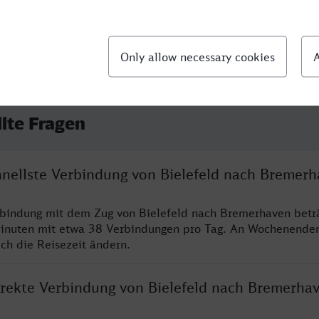
llte Fragen
chnellste Verbindung von Bielefeld nach Bremer
rbindung mit dem Zug von Bielefeld nach Bremerhaven betr
inuten mit etwa 38 Verbindungen pro Tag. An Wochenende
ich die Reisezeit ändern.
direkte Verbindung von Bielefeld nach Bremerha