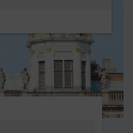
Metanavigatio