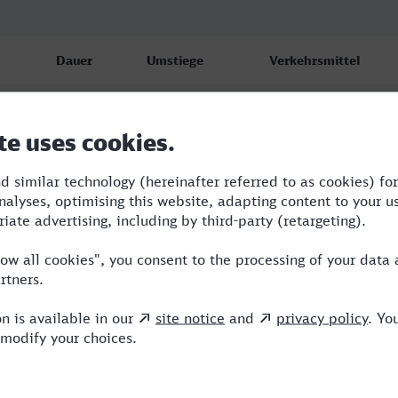
Dauer
Umstiege
Verkehrsmittel
2:31
3
RE,NX,ICE
3:19
1
RE,ERB
3:19
1
RE,ERB