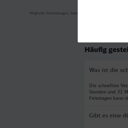
Mögliche Verbindungen, Stand: 2026-07-30 08:43
Häufig geste
Was ist die s
Die schnellste Ve
Stunden und 31 M
Feiertagen kann s
Gibt es eine 