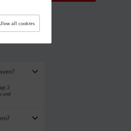
haven?
ägt 2
n und
ven?