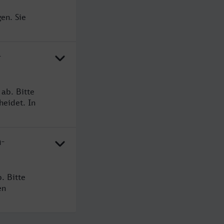
en. Sie
-
ab. Bitte
heidet. In
-
. Bitte
en