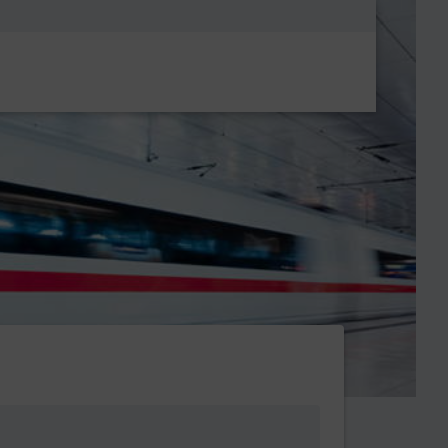
Metanavigatio