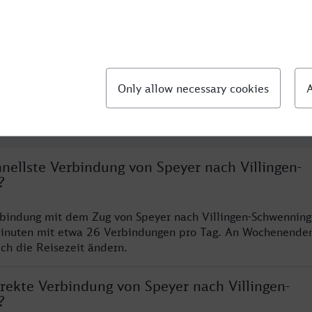
llte Fragen
hnellste Verbindung von Speyer nach Villingen-
?
rbindung mit dem Zug von Speyer nach Villingen-Schwenning
inuten mit etwa 26 Verbindungen pro Tag. An Wochenende
ich die Reisezeit ändern.
irekte Verbindung von Speyer nach Villingen-
?