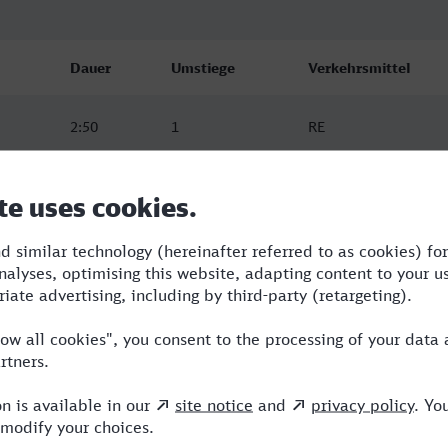
Dauer
Umstiege
Verkehrsmittel
2:50
1
RE
2:50
1
RE
2:50
1
RE