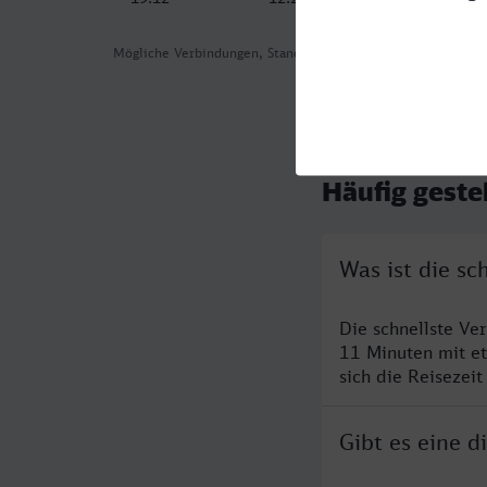
Mögliche Verbindungen, Stand: 2026-08-07 03:22
Häufig geste
Was ist die sc
Die schnellste Ve
11 Minuten mit e
sich die Reisezeit
Gibt es eine 