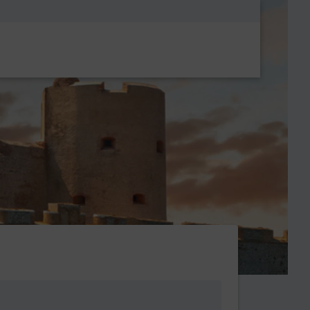
Metanavigatio