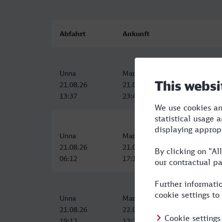
Abfahrt
Ankunft
Unna
Marseille-St-Charles
21.08.26
21.08.26
13:37
23:48
Unna
Marseille-St-Charles
21.08.26
21.08.26
06:12
17:14
Unna
Marseille-St-Charles
21.08.26
22.08.26
19:12
12:24