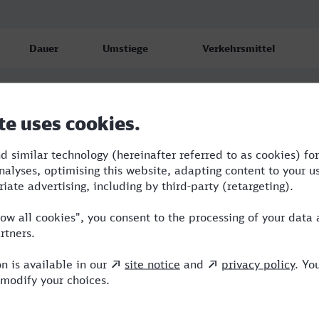
Dauer
Umstiege
Verkehrsmittel
10:11
4
TGV,ERB,NX,ICE
11:02
2
TGV,EUR,NX
17:12
2
TGV,NX,ICE