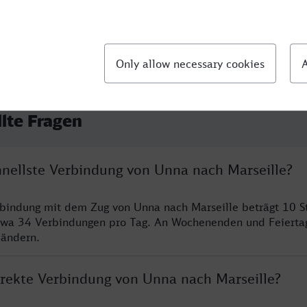
llte Fragen
hnellste Verbindung von Unna nach Marseille?
rbindung mit dem Zug von Unna nach Marseille beträgt 10 
twa 34 Verbindungen pro Tag. An Wochenenden und Feierta
 ändern.
direkte Verbindung von Unna nach Marseille?