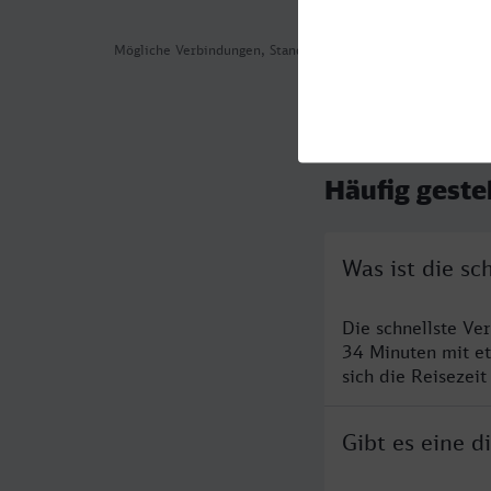
Mögliche Verbindungen, Stand: 2026-08-04 09:30
Häufig geste
Was ist die sc
Die schnellste Ve
34 Minuten mit e
sich die Reisezeit
Gibt es eine d