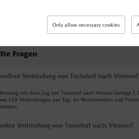
llte Fragen
hnellste Verbindung von Troisdorf nach Viersen?
rbindung mit dem Zug von Troisdorf nach Viersen beträgt 1
twa 120 Verbindungen pro Tag. An Wochenenden und Feiert
 ändern.
irekte Verbindung von Troisdorf nach Viersen?