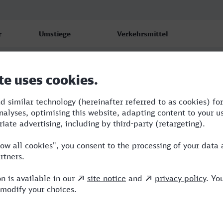
r
Umstiege
Verkehrsmittel
1
S,RE
2
RB,RE,ICE
1
RB,ERB