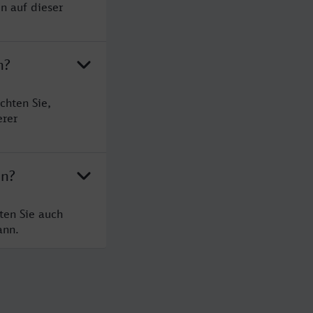
n auf dieser
n?
chten Sie,
erer
en?
ten Sie auch
ann.