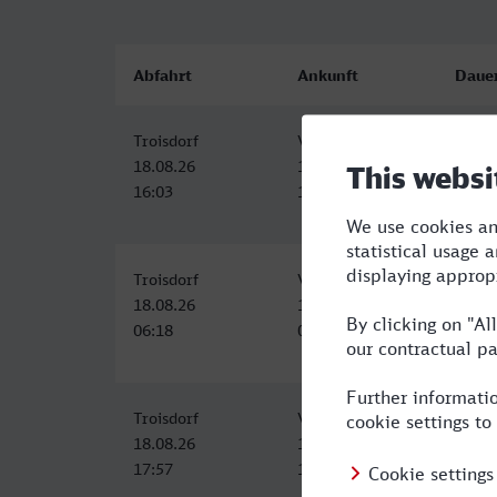
Abfahrt
Ankunft
Daue
Troisdorf
Viersen
1:34
18.08.26
18.08.26
16:03
17:37
Troisdorf
Viersen
1:54
18.08.26
18.08.26
06:18
08:12
Troisdorf
Viersen
1:35
18.08.26
18.08.26
17:57
19:32