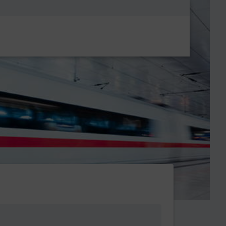
Metanavigatio