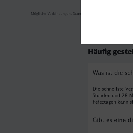
Mögliche Verbindungen, Stand: 2026-08-04 11:35
Häufig geste
Was ist die s
Die schnellste Ve
Stunden und 28 M
Feiertagen kann s
Gibt es eine 