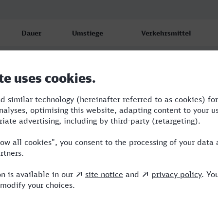
Dauer
Umstiege
Verkehrsmittel
4:28
2
RE,ARV,ICE
4:28
2
RE,ARV,ICE
4:28
2
RE,ARV,ICE