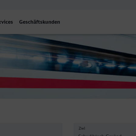
rvices
Geschäftskunden
münd
Ziel