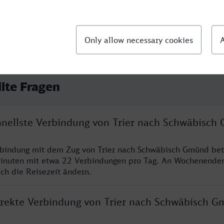
llte Fragen
chnellste Verbindung von Trier nach Schwäbisch
rbindung mit dem Zug von Trier nach Schwäbisch Gmünd bet
inuten mit etwa 22 Verbindungen pro Tag. An Wochenende
ich die Reisezeit ändern.
direkte Verbindung von Trier nach Schwäbisch 