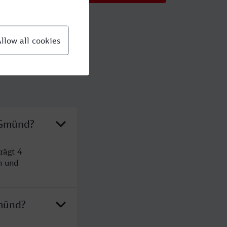
 Gmünd?
rägt 4
n und
Gmünd?