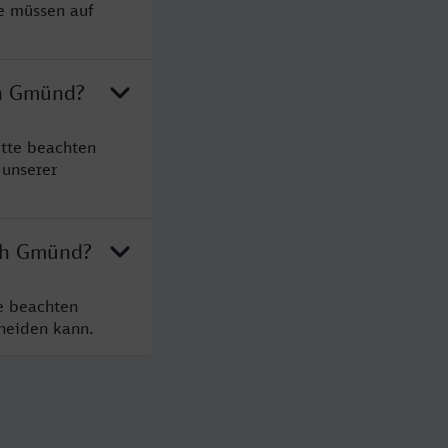
ie müssen auf
ch Gmünd?
itte beachten
 unserer
sch Gmünd?
e beachten
cheiden kann.