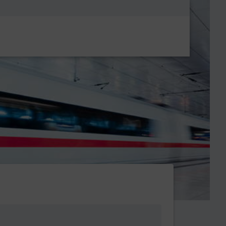
Metanavigatio