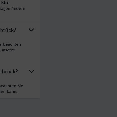
 Bitte
rtagen ändern
abrück?
te beachten
 unserer
nabrück?
beachten Sie
den kann.