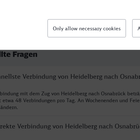
llte Fragen
chnellste Verbindung von Heidelberg nach Osnab
rbindung mit dem Zug von Heidelberg nach Osnabrück beträ
t etwa 48 Verbindungen pro Tag. An Wochenenden und Feie
 ändern.
direkte Verbindung von Heidelberg nach Osnabrü