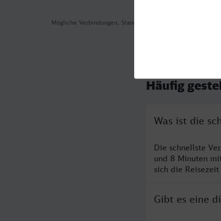
Mögliche Verbindungen, Stand: 2026-08-04 04:23
Häufig geste
Was ist die s
Die schnellste Ve
und 8 Minuten mi
sich die Reisezeit
Gibt es eine 