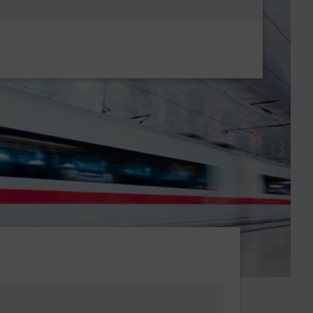
Metanavigatio