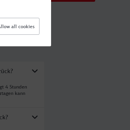
rück?
gt 4 Stunden
rtagen kann
ck?