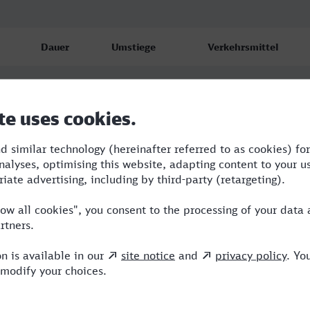
Dauer
Umstiege
Verkehrsmittel
4:08
1
S,ICE
4:22
1
RE,ICE
5:05
1
RE,ICE