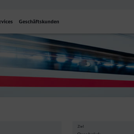
rvices
Geschäftskunden
k Hbf
Ziel