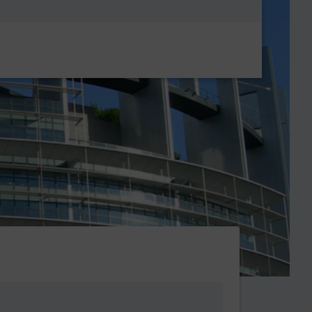
Metanavigatio