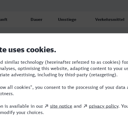
unft
Dauer
Umstiege
Verkehrsmittel
sbourg
2:14
2
STB,TER,BUS
8.26
4
sbourg
2:41
2
TER,TGV,RE
8.26
7
sbourg
2:56
2
TER,RE
8.26
2