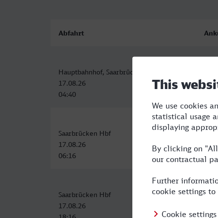
Abfahrt
Ank
Hauptbahnhof, Saarbrücken
Stra
17.08.26
17.0
04:40
06:5
Saarbrücken Hbf
Stra
17.08.26
17.0
06:16
08:5
Saarbrücken Hbf
Stra
17.08.26
17.0
18:16
21:1