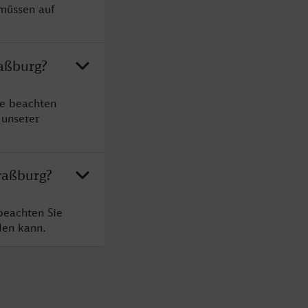
 müssen auf
raßburg?
te beachten
 unserer
raßburg?
beachten Sie
den kann.