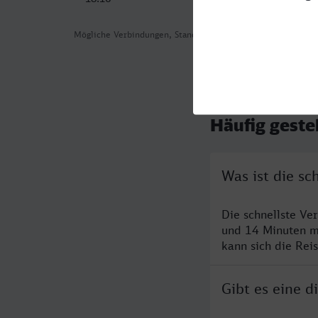
Mögliche Verbindungen, Stand: 2026-08-03 03:21
Häufig geste
Was ist die s
Die schnellste Ve
und 14 Minuten m
kann sich die Rei
Gibt es eine 