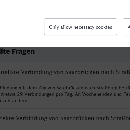
llte Fragen
chnellste Verbindung von Saarbrücken nach Stra
rbindung mit dem Zug von Saarbrücken nach Straßburg betr
it etwa 29 Verbindungen pro Tag. An Wochenenden und Fei
sezeit ändern.
direkte Verbindung von Saarbrücken nach Straßb