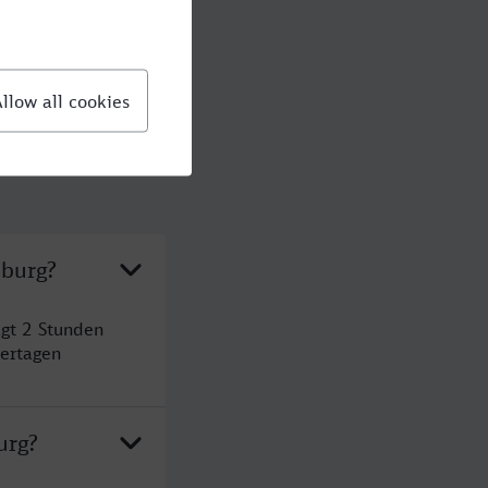
ßburg?
ägt 2 Stunden
ertagen
urg?