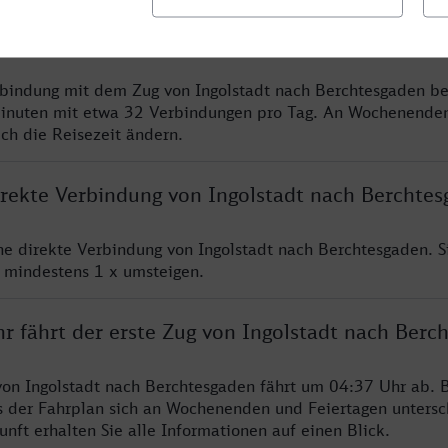
chnellste Verbindung von Ingolstadt nach Bercht
rbindung mit dem Zug von Ingolstadt nach Berchtesgaden be
inuten mit etwa 32 Verbindungen pro Tag. An Wochenende
ich die Reisezeit ändern.
direkte Verbindung von Ingolstadt nach Berchte
ine direkte Verbindung von Ingolstadt nach Berchtesgaden. 
e mindestens 1 x umsteigen.
r fährt der erste Zug von Ingolstadt nach Berc
von Ingolstadt nach Berchtesgaden fährt um 04:37 Uhr ab. B
s der Fahrplan sich an Wochenenden und Feiertagen untersc
nft erhalten Sie alle Informationen auf einen Blick.