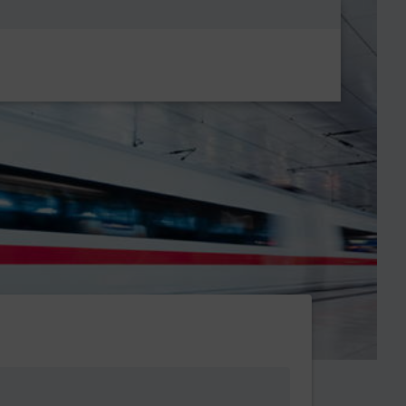
Metanavigatio