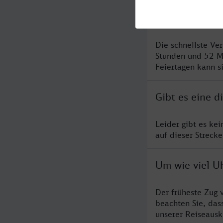
Was ist die s
Die schnellste Ve
Stunden und 52 M
Feiertagen kann s
Gibt es eine 
Leider gibt es ke
auf dieser Streck
Um wie viel Uh
Der früheste Zug 
beachten Sie, das
unserer Reiseausku