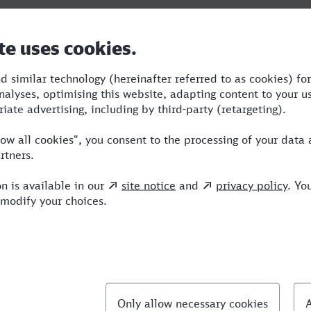
Dauer
Umstiege
Verkehrsmi
tesgaden
3:52
3
RJX,BUS,RE
llte Fragen