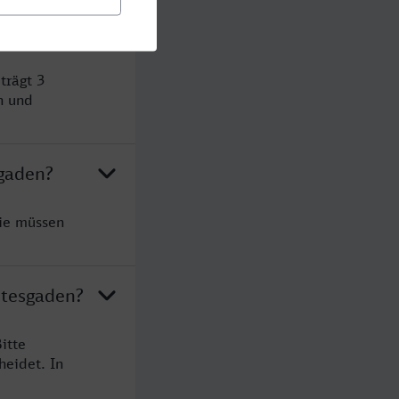
esgaden?
trägt 3
n und
sgaden?
Sie müssen
htesgaden?
itte
heidet. In