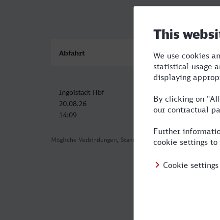
Abfahrt
Ankunft
Ingolstadt Hbf
ZOB/Hauptbahnhof, Berch
20.08.26
20.08.26
14:09
18:01
Mögliche Verbindungen, Stand: 2026-08-06 05:43
Häufig geste