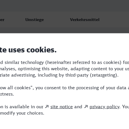
er
Umstiege
Verkehrsmittel
6
2
ERB,ME,ICE
7
2
RB,ME,ICE
7
2
RB,ME,ICE