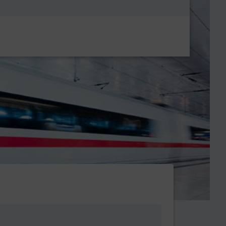
Metanavigatio