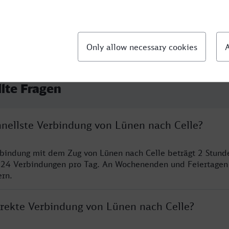
llte Fragen
hnellste Verbindung von Lünen nach Celle?
rbindung mit dem Zug von Lünen nach Celle beträgt 2 Stun
 24 Verbindungen pro Tag. An Wochenenden und Feiertagen 
ern.
direkte Verbindung von Lünen nach Celle?