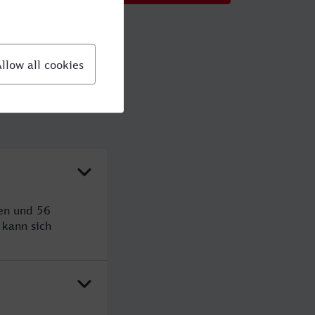
den und 56
kann sich