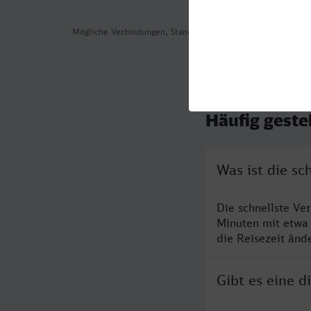
Mögliche Verbindungen, Stand: 2026-08-04 02:21
Häufig geste
Was ist die sc
Die schnellste Ve
Minuten mit etwa
die Reisezeit änd
Gibt es eine 