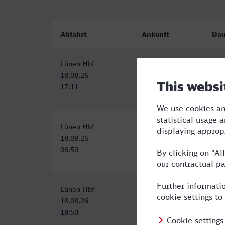
Abfahrt
Ankunft
Dau
Lünen Hbf
Celle
2:5
18.08.26
18.08.26
17:11
20:07
Lünen Hbf
Celle
3:1
18.08.26
18.08.26
06:50
10:07
Lünen Hbf
Celle
3:1
18.08.26
18.08.26
18:50
22:07