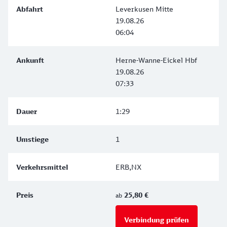
Leverkusen Mitte
19.08.26
06:04
Herne-Wanne-Eickel Hbf
19.08.26
07:33
1:29
1
ERB,NX
25,80 €
ab
Verbindung prüfen
für Preise 