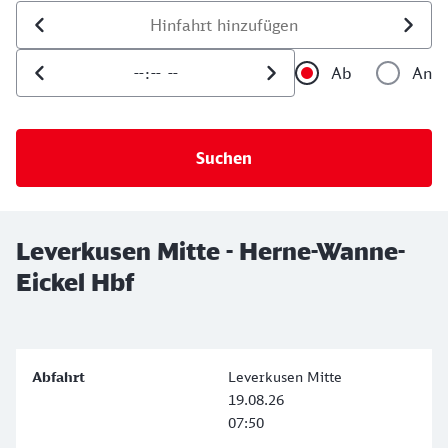
Datum der Hinfahrt
Uhrzeit der Hinfahrt
Ab
An
Uhrzeit als 
Uh
Leverkusen Mitte - Herne-Wanne-
Eickel Hbf
Leverkusen Mitte
19.08.26
07:50