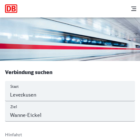
Hauptnavigation
M
Leverkusen Mitte - Herne-Wanne-Eicke
Verbindung suchen
Start
Ziel
Hinfahrt