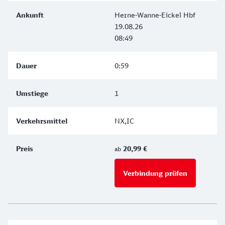
Herne-Wanne-Eickel Hbf
19.08.26
08:49
0:59
1
NX,IC
20,99 €
ab
Verbindung prüfen
für Preise 