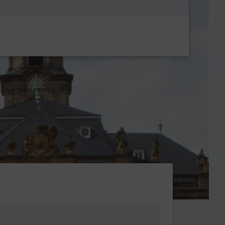
Metanavigatio