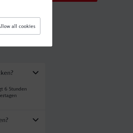
cken?
gt 6 Stunden
ertagen
en?