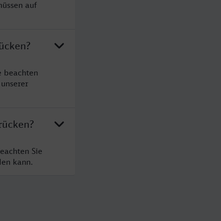
müssen auf
rücken?
e beachten
 unserer
brücken?
beachten Sie
den kann.