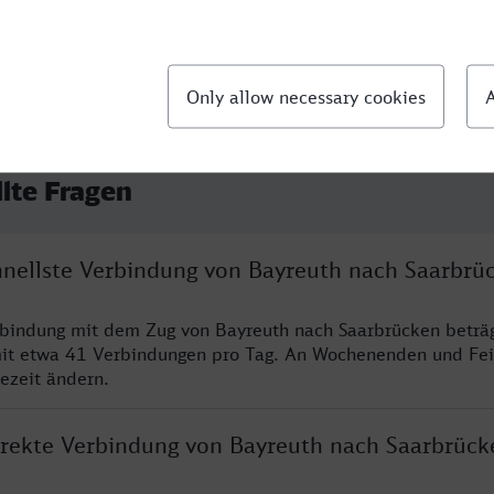
llte Fragen
chnellste Verbindung von Bayreuth nach Saarbrü
rbindung mit dem Zug von Bayreuth nach Saarbrücken beträ
it etwa 41 Verbindungen pro Tag. An Wochenenden und Fei
sezeit ändern.
direkte Verbindung von Bayreuth nach Saarbrück