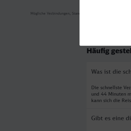
Mögliche Verbindungen, Stand: 2026-07-30 17:02
Häufig geste
Was ist die s
Die schnellste Ve
und 44 Minuten m
kann sich die Rei
Gibt es eine 