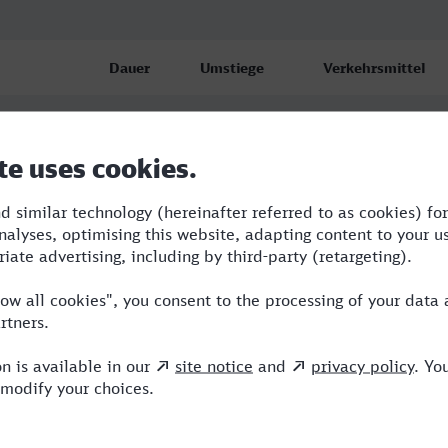
Dauer
Umstiege
Verkehrsmittel
n Hbf
6:44
2
BUS,TGV,ICE
n Hbf
7:05
3
BUS,RE,ICE
n Hbf
11:06
5
RB,BUS,VLX,RE,IC