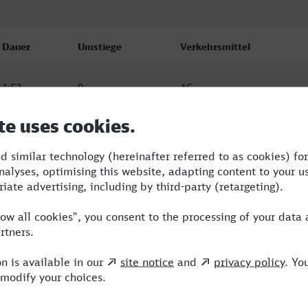
Dauer
Umstiege
Verkehrsmittel
1:52
0
AG
2:05
0
AG
2:03
0
AG