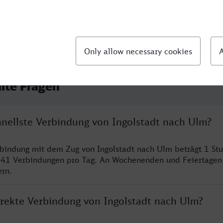
llte Fragen
hnellste Verbindung von Ingolstadt nach Ulm?
rbindung mit dem Zug von Ingolstadt nach Ulm beträgt 1 S
 41 Verbindungen pro Tag. An Wochenenden und Feiertagen 
ern.
irekte Verbindung von Ingolstadt nach Ulm?