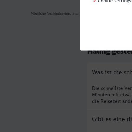
Mögliche Verbindungen, Stand: 2026-08-04 01:44
Häufig geste
Was ist die sc
Die schnellste Ve
Minuten mit etwa
die Reisezeit änd
Gibt es eine d