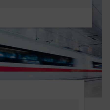
Metanavigatio