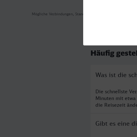
Mögliche Verbindungen, Stand: 2026-08-05 01:48
Häufig geste
Was ist die sc
Die schnellste Ve
Minuten mit etwa
die Reisezeit änd
Gibt es eine d