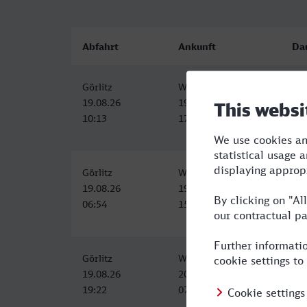
Abfahrt
Ankunft
Da
Görlitz
Witten Hbf
7:3
19.08.26
19.08.26
10:13
17:46
Görlitz
Witten Hbf
8:2
19.08.26
19.08.26
06:54
15:18
Görlitz
Witten Hbf
12:
19.08.26
20.08.26
19:22
07:31