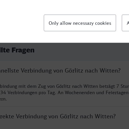
llte Fragen
hnellste Verbindung von Görlitz nach Witten?
rbindung mit dem Zug von Görlitz nach Witten beträgt 7 St
 34 Verbindungen pro Tag. An Wochenenden und Feiertagen 
ern.
irekte Verbindung von Görlitz nach Witten?