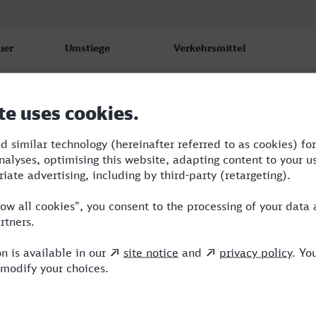
uer
Umstiege
Verkehrsmittel
3
4
TLX,S,IC,ICE
4
2
TLX,ICE,NX
09
4
RB,RE,TL,ICE