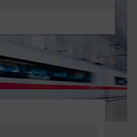
Metanavigatio