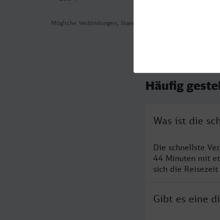
Mögliche Verbindungen, Stand: 2026-08-03 15:12
Häufig geste
Was ist die s
Die schnellste Ve
44 Minuten mit e
sich die Reisezeit
Gibt es eine 