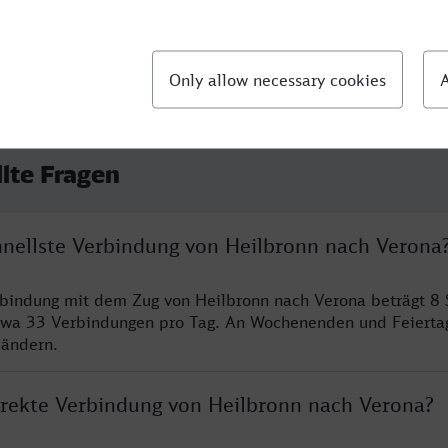
llte Fragen
chnellste Verbindung von Heilbronn nach Verona
rbindung mit dem Zug von Heilbronn nach Verona beträgt 8
twa 33 Verbindungen pro Tag. An Wochenenden und Feierta
 ändern.
direkte Verbindung von Heilbronn nach Verona?