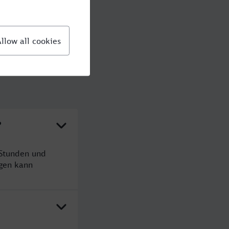
?
 Stunden und
gen kann