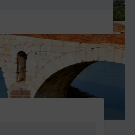
Metanavigatio