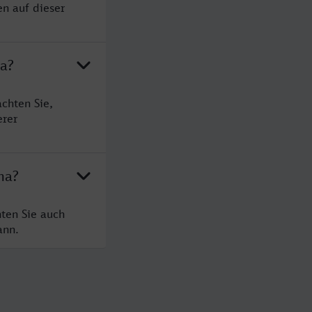
en auf dieser
na?
chten Sie,
erer
na?
ten Sie auch
ann.