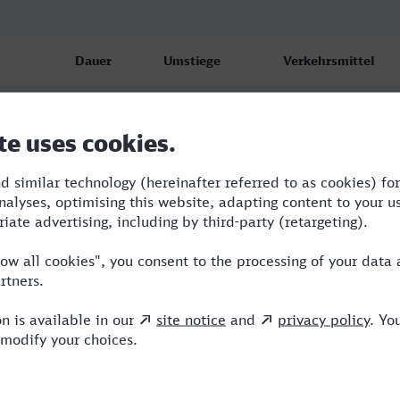
Dauer
Umstiege
Verkehrsmittel
8:44
3
S,ARV,RJ,ICE
9:01
2
RE,RJ,ICE
15:54
4
R,RE,ICE,FR