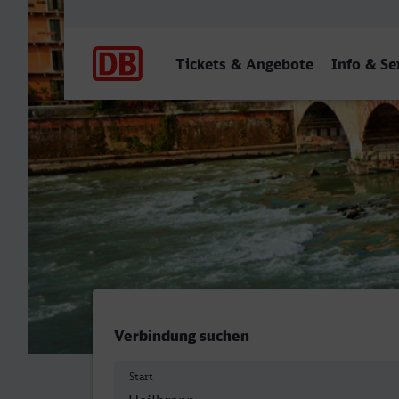
Hauptnavigation
Tickets & Angebote
Info & Se
Heilbronn Hbf - Verona Po
Verbindung suchen
Start