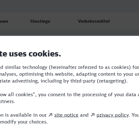
auer
Umstiege
Verkehrsmittel
47
1
IC,ICE
31
1
VLX,ICE
16
1
RE,ICE