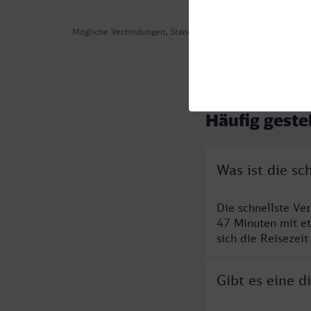
Mögliche Verbindungen, Stand: 2026-08-03 15:17
Häufig geste
Was ist die s
Die schnellste Ve
47 Minuten mit e
sich die Reisezeit
Gibt es eine 