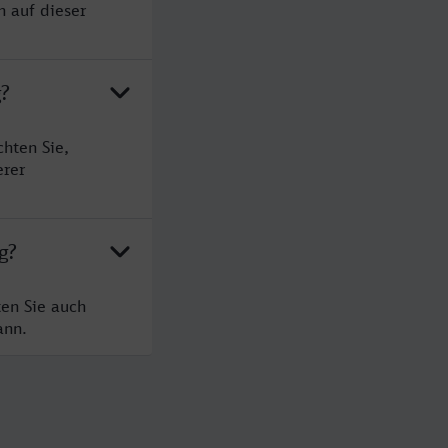
n auf dieser
g?
hten Sie,
erer
g?
ten Sie auch
ann.