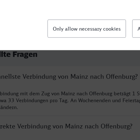
llte Fragen
chnellste Verbindung von Mainz nach Offenburg?
rbindung mit dem Zug von Mainz nach Offenburg beträgt 1 
twa 33 Verbindungen pro Tag. An Wochenenden und Feierta
 ändern.
direkte Verbindung von Mainz nach Offenburg?