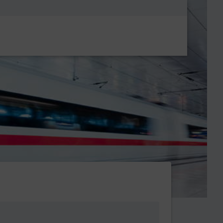
Metanavigatio