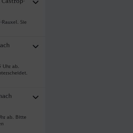
 Castrop-
-Rauxel. Sie
nach
5 Uhr ab.
terscheidet.
 nach
hr ab. Bitte
en