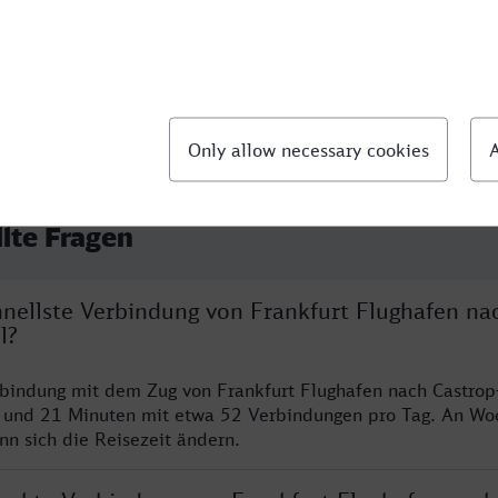
21:43
llte Fragen
hnellste Verbindung von Frankfurt Flughafen na
l?
rbindung mit dem Zug von Frankfurt Flughafen nach Castrop
n und 21 Minuten mit etwa 52 Verbindungen pro Tag. An W
nn sich die Reisezeit ändern.