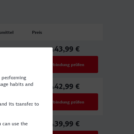
smittel
Preis
43,99 €
ab
Verbindung prüfen
für Preise ab 43,99 €
42,99 €
ICE,TR
ab
Verbindung prüfen
für Preise ab 42,99 €
39,99 €
ab