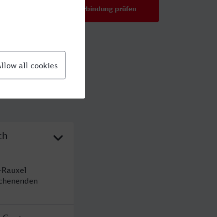
Verbindung prüfen
für Preise ab 39,99 €
ch
-Rauxel
ochenenden