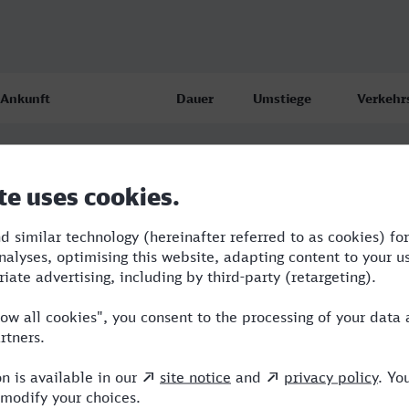
Ankunft
Dauer
Umstiege
Verkehr
Castrop-Rauxel Hbf
2:21
1
ERB,ICE
18.08.26
11:43
Castrop-Rauxel Hbf
5:19
3
RB,VLX,
18.08.26
11:43
Castrop-Rauxel Hbf
3:44
1
ERB,ICE
18.08.26