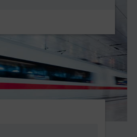
Metanavigatio