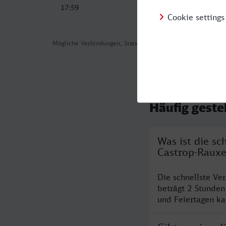
17:59
Mögliche Verbindungen, Stand: 2026-08-04 05:45
Häufig geste
Was ist die sc
Castrop-Rauxe
Die schnellste Ve
beträgt 2 Stunde
und Feiertagen ka