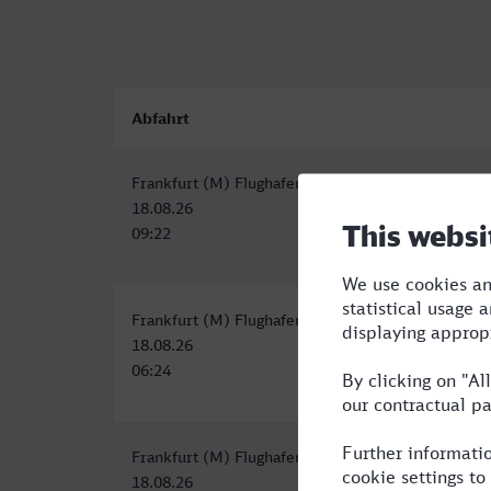
Abfahrt
Frankfurt (M) Flughafen Fernbf
18.08.26
09:22
Frankfurt (M) Flughafen Regionalbf
18.08.26
06:24
Frankfurt (M) Flughafen Fernbf
18.08.26