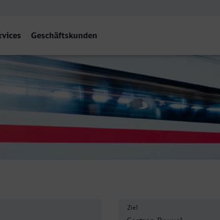
rvices
Geschäftskunden
ernbf - Castrop-Rauxel Hbf
Ziel