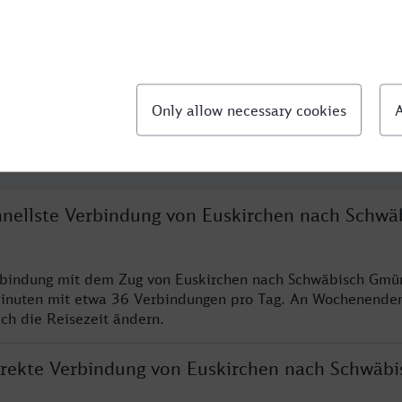
llte Fragen
chnellste Verbindung von Euskirchen nach Schwä
erbindung mit dem Zug von Euskirchen nach Schwäbisch Gmü
inuten mit etwa 36 Verbindungen pro Tag. An Wochenende
ich die Reisezeit ändern.
direkte Verbindung von Euskirchen nach Schwäbi