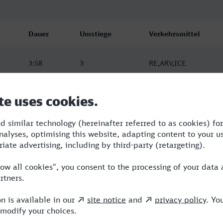
Dauer
Umstiege
Verkehrsmittel
3:58
3
RE,ARV,ICE
3:58
3
RE,ARV,ICE
3:58
3
RE,ARV,ICE