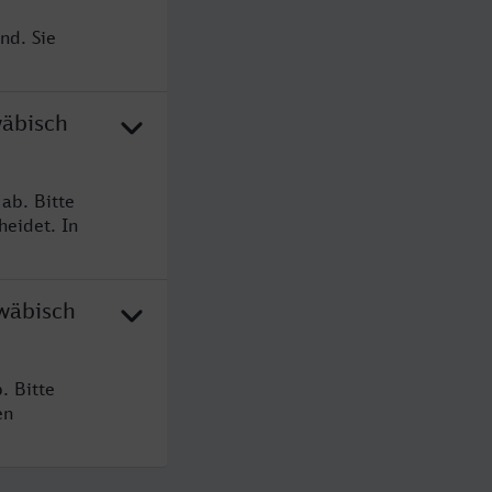
nd. Sie
wäbisch
ab. Bitte
heidet. In
hwäbisch
. Bitte
en