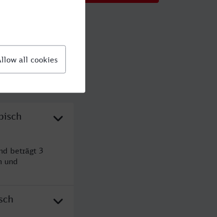
bisch
nd beträgt 3
n und
sch