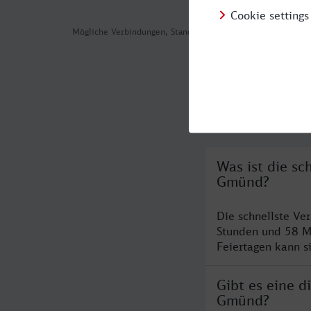
Mögliche Verbindungen, Stand: 2026-08-04 05:31
Häufig geste
Was ist die s
Gmünd?
Die schnellste V
Stunden und 58 M
Feiertagen kann s
Gibt es eine 
Gmünd?