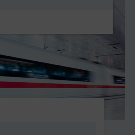
Metanavigatio