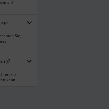
ssen auf
urg?
eachten Sie,
erer
burg?
chten Sie
den kann.