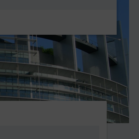
Metanavigatio