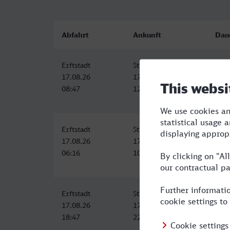
Abfahrt
Ankunft
Dau
Erftstadt
Strasbourg
3:28
17.08.26
17.08.26
08:47
12:15
Erftstadt
Strasbourg
4:24
17.08.26
17.08.26
06:16
10:40
Erftstadt
Strasbourg
3:47
17.08.26
17.08.26
18:47
22:34