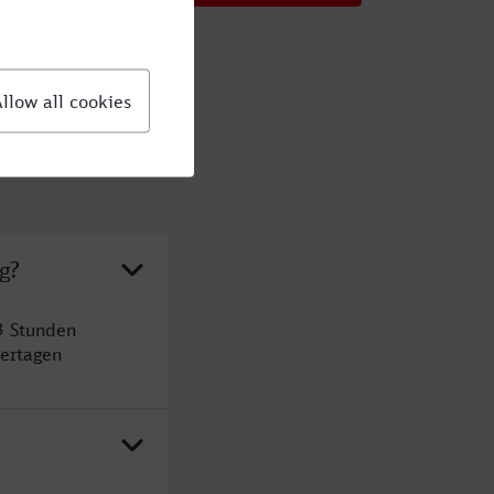
g?
3 Stunden
ertagen
?