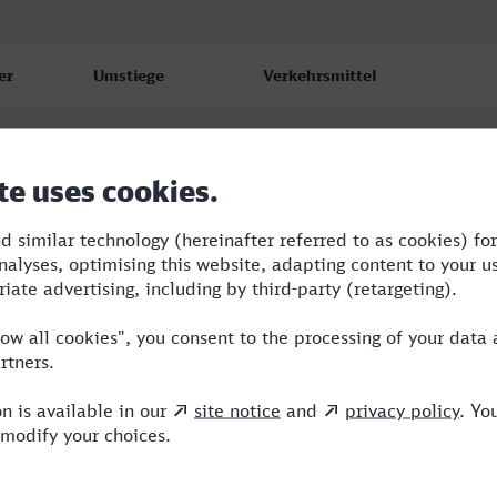
er
Umstiege
Verkehrsmittel
3
RB,TGV,ICE
2
TGV,RE,ICE
3
RB,SWE,ECE,ICE