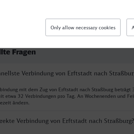
llte Fragen
hnellste Verbindung von Erftstadt nach Straßbur
rbindung mit dem Zug von Erftstadt nach Straßburg beträgt 
it etwa 32 Verbindungen pro Tag. An Wochenenden und Fei
sezeit ändern.
irekte Verbindung von Erftstadt nach Straßburg