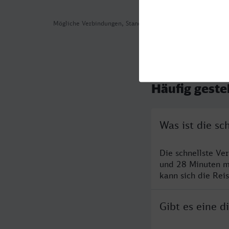
Mögliche Verbindungen, Stand: 2026-08-03 04:57
Häufig geste
Was ist die sc
Die schnellste Ve
und 28 Minuten m
kann sich die Rei
Gibt es eine d