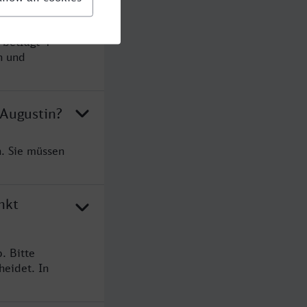
 beträgt 4
n und
 Augustin?
n. Sie müssen
nkt
. Bitte
heidet. In