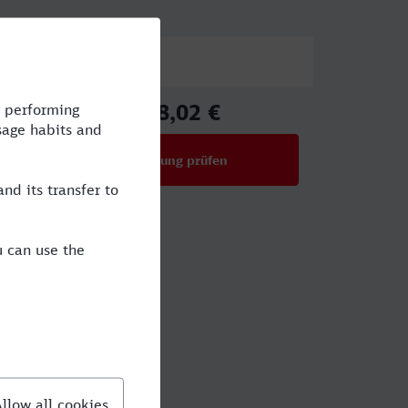
Preis
118,02 €
ab
Verbindung prüfen
für Preise ab 118,02 €
kt