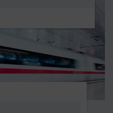
Metanavigatio