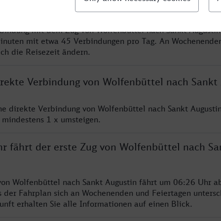
rbindung mit dem Zug von Wolfenbüttel nach Sankt Augustin
inuten mit etwa 45 Verbindungen pro Tag. An Wochenende
ich die Reisezeit ändern.
direkte Verbindung von Wolfenbüttel nach Sankt
ine direkte Verbindung von Wolfenbüttel nach Sankt Augusti
e mindestens 1 x umsteigen.
r fährt der erste Zug von Wolfenbüttel nach Sa
von Wolfenbüttel nach Sankt Augustin fährt um 06:26 Uhr ab
s der Fahrplan sich an Wochenenden und Feiertagen untersc
nft erhalten Sie alle Informationen auf einen Blick.