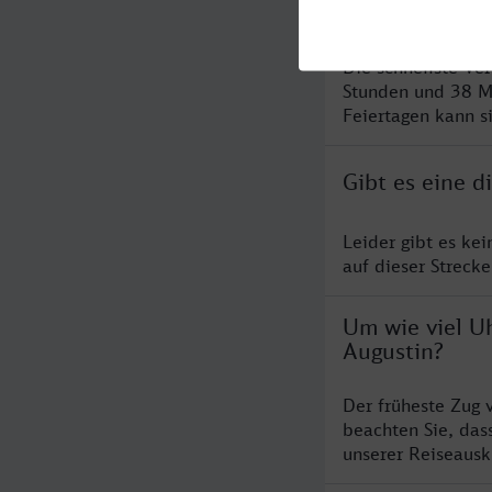
Augustin?
Die schnellste Ve
Stunden und 38 M
Feiertagen kann s
Gibt es eine 
Leider gibt es ke
auf dieser Streck
Um wie viel Uh
Augustin?
Der früheste Zug 
beachten Sie, das
unserer Reiseausku