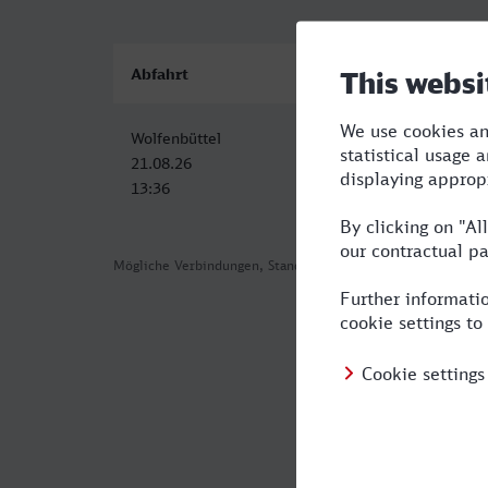
Abfahrt
Ankunft
Wolfenbüttel
St Augustin Ort
21.08.26
21.08.26
13:36
18:14
Mögliche Verbindungen, Stand: 2026-08-07 02:08
Häufig geste
Was ist die s