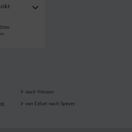
ankt
Bitte
en
nach Viersen
rg
von Erfurt nach Speyer