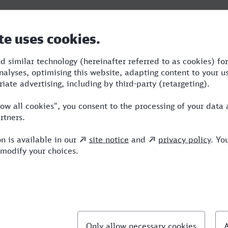
Dauer
Umstiege
Verkehrsmittel
4:38
3
RB,STR,ICE
llte Fragen
chnellste Verbindung von Wolfenbüttel nach San